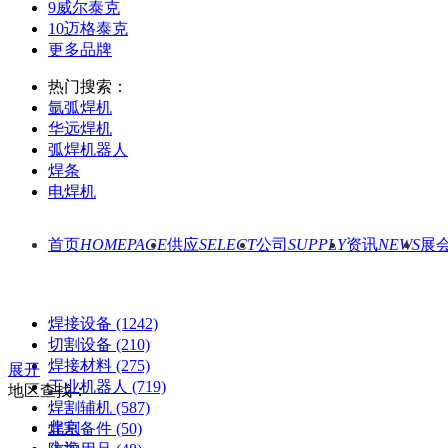
9
威尔泰克
10
迈格泰克
更多品牌
热门搜索：
氩弧焊机
华远焊机
弧焊机器人
焊条
电焊机
首页
HOMEPAGE
供应
SELECT
公司
SUPPLY
资讯
NEWS
展
焊接设备
(1242)
切割设备
(210)
焊接材料
(275)
展开
工业机器人
(719)
地区查找：
焊割辅机
(587)
北京
焊割备件
(50)