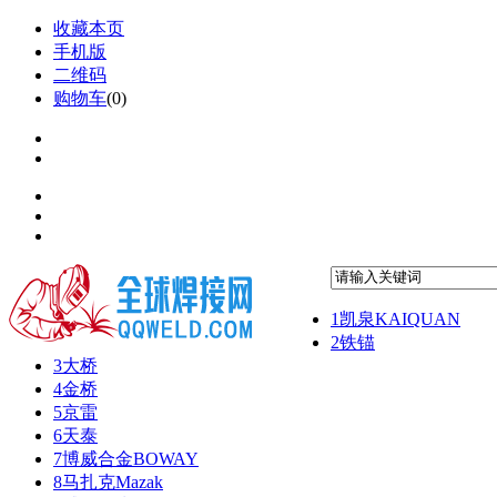
收藏本页
手机版
二维码
购物车
(
0
)
1
凯泉KAIQUAN
2
铁锚
3
大桥
4
金桥
5
京雷
6
天泰
7
博威合金BOWAY
8
马扎克Mazak