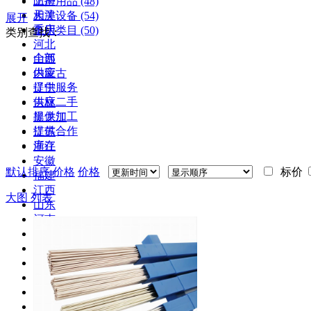
上海
防护用品
(48)
天津
相关设备
(54)
展开
重庆
备用类目
(50)
类别查找：
河北
全部
山西
供应
内蒙古
提供服务
辽宁
供应二手
吉林
提供加工
黑龙江
提供合作
江苏
库存
浙江
安徽
默认排序
价格
价格
标价
福建
江西
大图
列表
山东
河南
湖北
湖南
广东
广西
海南
四川