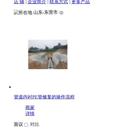
店 铺
|
企业简介
|
联系方式
|
更多产品
山东-东营市
管道内衬PE管修复的操作流程
商家
详情
面议
对比