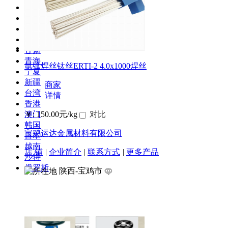
贵州
云南
西藏
陕西
甘肃
青海
氩弧焊丝钛丝ERTI-2 4.0x1000焊丝
宁夏
新疆
商家
台湾
详情
香港
澳门
￥: 150.00元/kg
对比
韩国
宝鸡运达金属材料有限公司
日本
越南
店 铺
|
企业简介
|
联系方式
|
更多产品
沙特
俄罗斯
陕西-宝鸡市