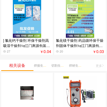
] 氯化钙干燥剂 环保干燥剂高
氯化镁干燥剂 药品级环保干燥
吸湿干燥剂1g江门惠源包装供
剂固体干燥剂1g江门惠源包装
应
供应
0.04
0.03
￥
￥
27
20
相关设备
焊接生产机械
切割生产机械
焊材生产机械
更多