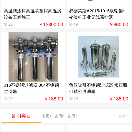
高温烤漆房高温喷塑房高温房
易德莱斯A2015/1015滚轮架/
设备工程施工
变位机工业无线遥控器
12800.00
860.00
￥
￥
25
19
316不锈钢过滤器 304不锈钢
负压吸引不锈钢过滤器 负压吸
过滤器
引精密过滤器
188.00
188.00
￥
￥
20
19
备用类目
备用1
备用6
备用7
更多