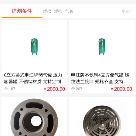
焊割备件
焊把
焊枪
气表
更多
6立方卧式申江牌储气罐 压力
申江牌不锈钢4立方储气罐 螺
容器罐 不锈钢材质 支持定制
纹法兰接口 规格齐全 支持定
制
2000.00
2000.00
￥
￥
167
207