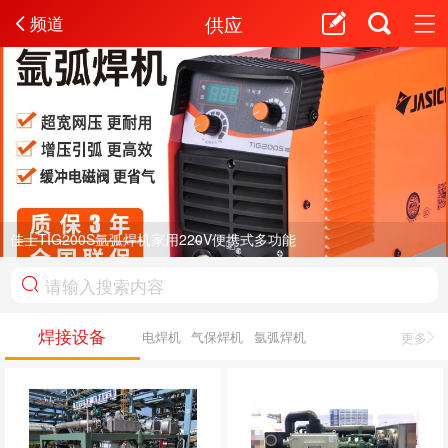
供应
频道
佳士TIG200S氩弧焊机家用220V便携式多功能
焊接设备
电焊机
气保焊机
氩弧焊机
更多