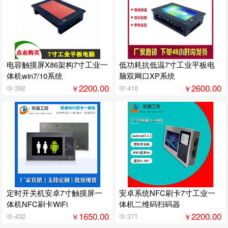
电容触摸屏X86架构7寸工业一
低功耗抗低温7寸工业平板电
体机win7/10系统
脑双网口XP系统
2200.00
2600.00
￥
￥
392
410
定时开关机安卓7寸触摸屏一
安卓系统NFC刷卡7寸工业一
体机NFC刷卡WiFi
体机二维码扫码器
1650.00
2200.00
￥
￥
432
371