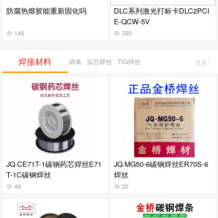
防腐热熔胶能重新固化吗
DLC系列激光打标卡DLC2PCI
E-QCW-5V
146
390
焊接材料
焊条
实芯焊丝
TIG焊丝
更多
JQ·CE71T-1碳钢药芯焊丝E71
JQ·MG50-6碳钢焊丝ER70S-6
T-1C碳钢焊丝
焊丝
49
20