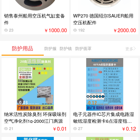
销售泰州船用空压机气缸套备
WP270 德国绍尔SAUER船用
件
空压机配件
1000.00
2000.00
￥
￥
23
192
防护用品
防护服
防护镜
防护面罩
更多
纳米活性炭除臭剂 环保吸味剂
电子元器件IC芯片集成电路湿
空气净化剂1g-2000江门惠源
敏纸湿度检测卡6点湿度指示
卡显示
0.01
0.12
￥
￥
21
27