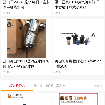
进口日本ESH疏水阀 日本宫胁
进口正宗G15N蒸汽疏水阀 日
倒吊桶疏水阀
本宫胁浮球式疏水阀
15
17
进口美国1000U蒸汽疏水阀 阿
美国阿姆斯壮排液阀 Armstron
姆斯壮不锈钢疏水阀
g排液阀
19
17
焊割辅机
滚轮架
变位机
工作台
更多