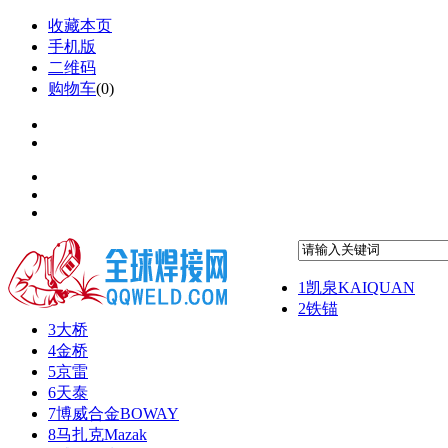
收藏本页
手机版
二维码
购物车
(
0
)
1
凯泉KAIQUAN
2
铁锚
3
大桥
4
金桥
5
京雷
6
天泰
7
博威合金BOWAY
8
马扎克Mazak