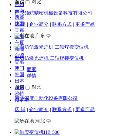
贵州
云南
西藏
陕西
甘肃
青海
电动倒角机，焊接机器人，自动焊接设备，焊接机器人，
宁夏
新疆
商家
台湾
详情
香港
澳门
面议
对比
韩国
广东领航精密机械设备科技有限公司
日本
越南
店 铺
|
企业简介
|
联系方式
|
更多产品
沙特
俄罗斯
广东