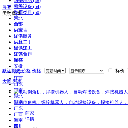
上海
防护用品
(48)
天津
相关设备
(54)
展开
重庆
备用类目
(50)
类别查找：
河北
全部
山西
供应
内蒙古
提供服务
辽宁
供应二手
吉林
提供加工
黑龙江
提供合作
江苏
库存
浙江
安徽
默认排序
价格
价格
标价
福建
江西
大图
列表
山东
河南
湖北
湖南
广东
广西
海南
四川