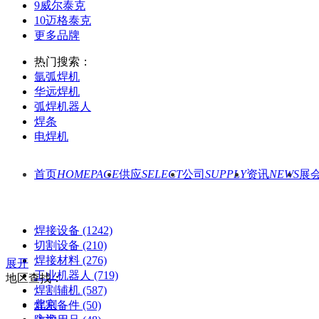
9
威尔泰克
10
迈格泰克
更多品牌
热门搜索：
氩弧焊机
华远焊机
弧焊机器人
焊条
电焊机
首页
HOMEPAGE
供应
SELECT
公司
SUPPLY
资讯
NEWS
展
焊接设备
(1242)
切割设备
(210)
焊接材料
(276)
展开
工业机器人
(719)
地区查找：
焊割辅机
(587)
北京
焊割备件
(50)