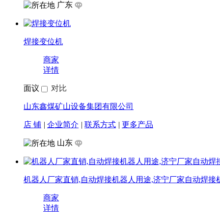
店 铺
|
企业简介
|
联系方式
|
更多产品
山东
河北现货：ZHB-03 焊接变位机 焊接变位机 品质优良
商家
详情
面议
对比